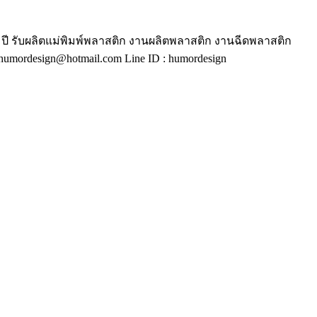
ี รับผลิตแม่พิมพ์พลาสติก งานผลิตพลาสติก งานฉีดพลาสติก
mordesign@hotmail.com Line ID : humordesign