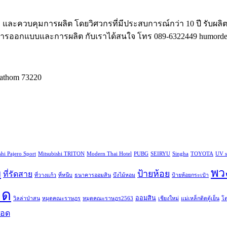
และควบคุมการผลิต โดยวิศวกรที่มีประสบการณ์กว่า 10 ปี รับผลิ
งการออกแบบและการผลิต กับเราได้สนใจ โทร 089-6322449 humordes
athom 73220
shi Pajero Sport
Mitsubishi TRITON
Modern Thai Hotel
PUBG
SEIRYU
Singha
TOYOTA
UV s
ด
พว
ป้ายห้อย
ที่รัดสาย
ที่วางแก้ว
ที่หนีบ
ธนาคารออมสิน
บึงไม้หอม
ป้ายห้อยกระเป๋า
อด
ออมสิน
วิลล่าป่าสน
หมุดคณะราษฎร
หมุดคณะราษฎร2563
เชียงใหม่
แม่เหล็กติดตู้เย็น
โต
ยอด