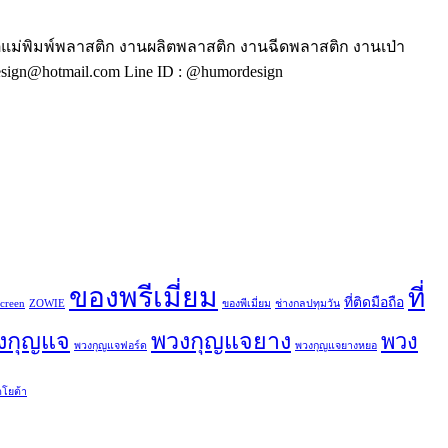
ตแม่พิมพ์พลาสติก งานผลิตพลาสติก งานฉีดพลาสติก งานเป่า
ign@hotmail.com Line ID : @humordesign
ของพรีเมี่ยม
ที่
ที่ติดมือถือ
creen
ZOWIE
ของพีเมี่ยม
ช่างกลปทุมวัน
งกุญแจ
พวงกุญแจยาง
พวง
พวงกุญแจฟอร์ด
พวงกุญแจยางหยอ
โยต้า