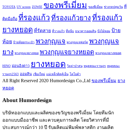
ของพรีเมี่ยม
ที่
TOYOTA
UV screen
ZOWIE
ของพีเมี่ยม
ช่างกลปทุมวัน
ที่รองแก้ว
ที่รองแก้ว
ที่รองแก้วยาง
ติดมือถือ
ยางหยอด
ป้าย
ที่รัดสาย
ที่วางแก้ว
ที่หนีบ
ธนาคารออมสิน
บึงไม้หอม
พวงกุญแจ
พวงกุญแจ
ห้อย
ป้ายห้อยกระเป๋า
พวงกุญแจฟอร์ด
ยาง
พวงกุญแจยางหยอด
พวงกุญแจยางหยอ
พวงกุญแจยางหยอด
ยางหยอด
ม่อนอิงดาว
HINO
วิลล่าป่าสน
หมุดคณะราษฎร
หมุดคณะ
ออมสิน
ราษฎร2563
เชียงใหม่
แม่เหล็กติดตู้เย็น
โตโยต้า
All Right Reserved 2020 Humordesign Co.,Ltd
ของพรีเมี่ยม
ยาง
หยอด
About Humordesign
บริษัทออกแบบและผลิตของขวัญของพรีเมี่ยม โดยทีมนัก
ออกแบบมืออาชีพ และควบคุมการผลิต โดยวิศวกรที่มี
ประสบการณ์กว่า 10 ปี รับผลิตแม่พิมพ์พลาสติก งานผลิต